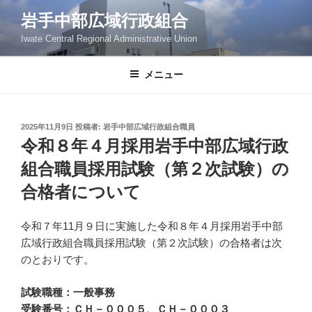
岩手中部広域行政組合
Iwate Central Regional Administrative Union
メニュー
2025年11月9日
投稿者:
岩手中部広域行政組合職員
令和８年４月採用岩手中部広域行政
組合職員採用試験（第２次試験）の
合格者について
令和７年11月９日に実施した令和８年４月採用岩手中部
広域行政組合職員採用試験（第２次試験）の合格者は次
のとおりです。
試験職種：一般事務
受験番号：ＣＨ－０００５、ＣＨ－０００３