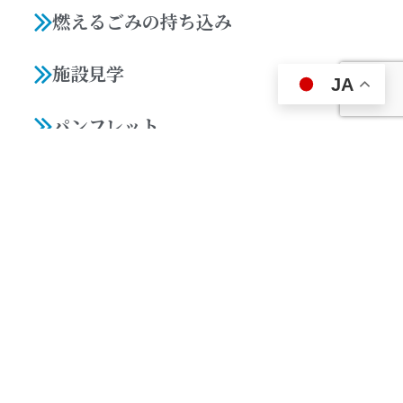
燃えるごみの持ち込み
施設見学
JA
パンフレット
地域振興施設クリーンドーム
事業者の方
入札・契約
ごみ処理手数料の後納
広域不燃ごみ処理施設（建設予定）整