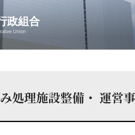
行政組合
rative Union
ごみ処理施設整備・
運営