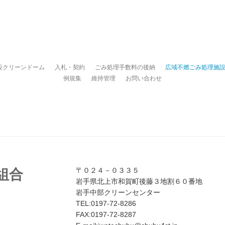
設クリーンドーム
入札・契約
ごみ処理手数料の後納
広域不燃ごみ処理施
例規集
維持管理
お問い合わせ
〒０２４－０３３５
組合
岩手県北上市和賀町後藤３地割６０番地
岩手中部クリーンセンター
TEL:0197-72-8286
FAX:0197-72-8287