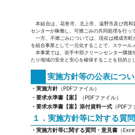
本組合は、花巻市、北上市、遠野市及び西和賀
センターが稼働し、可燃ごみの共同処理を行っ
一方、不燃ごみについては、現在は構成市町が
を組合事業として一元化することで、スケール
本事業では、岩手中部クリーンセンター隣接地
たり地域の安全と安心を確保することを目的と
実施方針等の公表につ
・
実施方針
（PDFファイル）
・
要求水準書【案】
（PDFファイル）
・
要求水準書【案】添付資料一式
（PDF
１．実施方針等に対する質
・
実施方針等に関する質問・意見書
（Exc